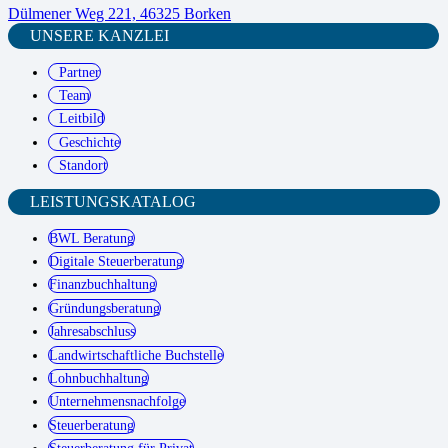
Dülmener Weg 221, 46325 Borken
UNSERE KANZLEI
Partner
Team
Leitbild
Geschichte
Standort
LEISTUNGSKATALOG
BWL Beratung
Digitale Steuerberatung
Finanzbuchhaltung
Gründungsberatung
Jahresabschluss
Landwirtschaftliche Buchstelle
Lohnbuchhaltung
Unternehmensnachfolge
Steuerberatung