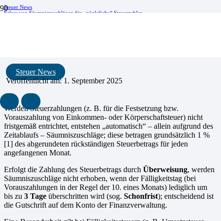
Steuer News
Erlass von Säumniszuschlägen für „pünktliche“ Steuerzahler
Erlass von Säumniszuschlägen für
„pünktliche“ Steuerzahler
Steuer News
Veröffentlicht am:
1. September 2025
Werden Steuerzahlungen (z. B. für die Festsetzung bzw.
Vorauszahlung von Einkommen- oder Körper­schaftsteuer) nicht
fristgemäß entrichtet, entstehen „automatisch“ – allein aufgrund des
Zeitablaufs – Säum­niszuschläge; diese betragen grundsätzlich 1 %
[1] des abgerundeten rückständigen Steuerbetrags für jeden
angefangenen Monat.
Erfolgt die Zahlung des Steuerbetrags durch
Überweisung
, werden
Säumniszuschläge nicht erhoben, wenn der Fälligkeitstag (bei
Vorauszahlungen in der Regel der 10. eines Monats) lediglich um
bis zu
3 Tage
über­schritten wird (sog.
Schonfrist
); entscheidend ist
die Gutschrift auf dem Konto der Finanzverwaltung.