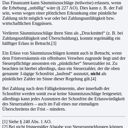
Das Finanzamt kann Säumniszuschläge (teilweise) erlassen, wenn
die Erhebung „unbillig“ wäre (§ 227 AO). Dies kann z. B. der Fall
sein, wenn wegen einer plötzlichen Erkrankung eine pünktliche
Zahlung nicht mög­lich war oder bei Zahlungsunfähigkeit bzw.
wirtschaftlichen Engpässen.
Verlieren Säumniszuschläge ihren Sinn als „Druckmittel“ (z. B. bei
Zahlungsunfähigkeit und Überschul­dung), kommt regelmäßig ein
hälftiger Erlass in Betracht.[3]
Ein Erlass von Säumniszuschlägen kommt auch in Betracht, wenn
dem Fristversäumnis ein offenbares Ver­sehen zugrunde liegt und der
Steuerpflichtige ansonsten ein „pünktlicher“ Steuerzahler ist. Zu
beachten ist hierbei allerdings, dass ein Steuerzahler, der die oben
genannte 3-tägige Schonfrist „laufend“ ausnutzt,
nicht
als
pünktlicher Zahler im Sinne dieser Regelung gilt.[4]
Bei Zahlung nach dem Fälligkeitstermin, aber innerhalb der
Schonfrist werden somit zwar keine Säumnis­zuschläge festgesetzt;
allerdings kann jedes Ausnutzen der Schonfrist die Erlasswürdigkeit
des Steuerzahlers – auch im Fall eines nur einmaligen
Überschreitens der Frist – mindern.
[1] Siehe § 240 Abs. 1 AO.
[2] Bei nicht fristgemäßer Abgabe von Steueranmeldungen können