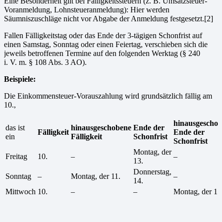
Eine Besonderheit gilt bei Fälligkeitssteuern (z. B. Umsatzsteuer-
Voranmeldung, Lohnsteueranmeldung): Hier werden
Säumniszuschläge nicht vor Abgabe der Anmeldung festgesetzt.[2]
Fallen Fälligkeitstag oder das Ende der 3-tägigen Schonfrist auf
einen Samstag, Sonntag oder einen Feiertag, verschieben sich die
jeweils betroffenen Termine auf den folgenden Werktag (§ 240
i. V. m. § 108 Abs. 3 AO).
Beispiele:
Die Einkommensteuer-Vorauszahlung wird grundsätzlich fällig am
10.,
hinausgescho
das ist
hinausgeschobene
Ende der
Fälligkeit
Ende der
ein
Fälligkeit
Schonfrist
Schonfrist
Montag, der
Freitag
10.
–
–
13.
Donnerstag,
Sonntag
–
Montag, der 11.
–
14.
Mittwoch
10.
–
–
Montag, der 15