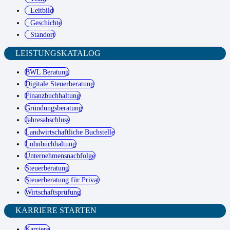
Leitbild
Geschichte
Standort
LEISTUNGSKATALOG
BWL Beratung
Digitale Steuerberatung
Finanzbuchhaltung
Gründungsberatung
Jahresabschluss
Landwirtschaftliche Buchstelle
Lohnbuchhaltung
Unternehmensnachfolge
Steuerberatung
Steuerberatung für Privat
Wirtschaftsprüfung
KARRIERE STARTEN
Karriere