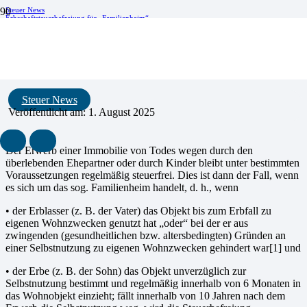
Steuer News
Erbschaftsteuerbefreiung für „Familienheim“
Erbschaftsteuerbefreiung für
„Familienheim“
Steuer News
Veröffentlicht am:
1. August 2025
Der Erwerb einer Immobilie von Todes wegen durch den
überlebenden Ehepartner oder durch Kinder bleibt unter bestimmten
Voraussetzungen regelmäßig steuerfrei. Dies ist dann der Fall, wenn
es sich um das sog. Familienheim handelt, d. h., wenn
• der Erblasser (z. B. der Vater) das Objekt bis zum Erbfall zu
eigenen Wohnzwecken genutzt hat „oder“ bei der er aus
zwingenden (gesundheitlichen bzw. altersbedingten) Gründen an
einer Selbstnutzung zu eigenen Wohnzwecken gehindert war[1] und
• der Erbe (z. B. der Sohn) das Objekt unverzüglich zur
Selbstnutzung bestimmt und regelmäßig innerhalb von 6 Monaten in
das Wohnobjekt einzieht; fällt innerhalb von 10 Jahren nach dem