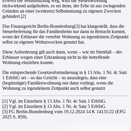
Erwerb die Selbstnut­zung weg, wird die Steuerbefreiung
rückwirkend aufgehoben, es sei denn, der Erbe ist aus zwingenden
Gründen an einer (weiteren) Selbstnutzung zu eigenen Zwecken
gehindert.[2]
Das Finanzgericht Berlin-Brandenburg[3] hat klargestellt, dass die
Steuerbefreiung für das Familienheim nur dann in Betracht kommt,
wenn der Erblasser die vererbte Wohnung zu irgendeinem Zeitpunkt
selbst zu eigenen Wohnzwecken genutzt hat.
Diese Anforderung gilt auch dann, wenn – wie im Streitfall – der
Erblasser wegen einer Erkrankung nicht in die betreffende
Wohnung einziehen konnte.
Die entsprechende Gesetzesformulierung in § 13 Abs. 1 Nr. 4c Satz
1 ErbStG sei – so das Gericht – so auszu­legen, dass eine
(begünstigte) Familienwohnung nur dann vorliegt, wenn die
Wohnung zu irgendeinem Zeit­punkt auch selbst genutzt
[1] Vgl. im Einzelnen § 13 Abs. 1 Nr. 4c Satz 1 ErbStG.
[2] Vgl. im Einzelnen § 13 Abs. 1 Nr. 4c Satz 5 ErbStG.
[3] FG Berlin-Brandenburg vom 19.12.2024 14 K 14131/22 (EFG
2025 S. 859).