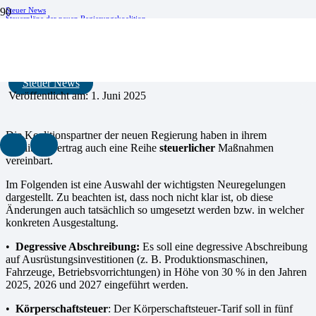
Steuer News
Steuerpläne der neuen Regierungskoalition
Steuerpläne der neuen Regierungskoalition
Steuer News
Veröffentlicht am:
1. Juni 2025
Die Koalitionspartner der neuen Regierung haben in ihrem
Koalitionsvertrag auch eine Reihe
steuerlicher
Maßnahmen
vereinbart.
Im Folgenden ist eine Auswahl der wichtigsten Neuregelungen
dargestellt. Zu beachten ist, dass noch nicht klar ist, ob diese
Änderungen auch tatsächlich so umgesetzt werden bzw. in welcher
konkreten Ausgestal­tung.
•
Degressive Abschreibung:
Es soll eine degressive Abschreibung
auf Ausrüstungsinvestitionen (z. B. Pro­duktionsmaschinen,
Fahrzeuge, Betriebsvorrichtungen) in Höhe von 30 % in den Jahren
2025, 2026 und 2027 eingeführt werden.
•
Körperschaftsteuer
: Der Körperschaftsteuer-Tarif soll in fünf