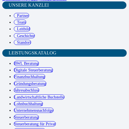
UNSERE KANZLEI
Partner
Team
Leitbild
Geschichte
Standort
LEISTUNGSKATALOG
BWL Beratung
Digitale Steuerberatung
Finanzbuchhaltung
Gründungsberatung
Jahresabschluss
Landwirtschaftliche Buchstelle
Lohnbuchhaltung
Unternehmensnachfolge
Steuerberatung
Steuerberatung für Privat