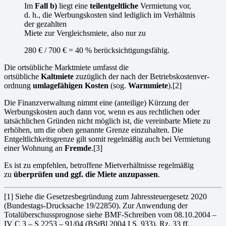
Im
Fall b)
liegt eine
teilentgeltliche
Vermietung vor,
d. h., die Werbungskosten sind lediglich im Verhältnis
der gezahlten
Miete zur Vergleichsmiete, also nur zu
280 € / 700 € = 40 % berücksichtigungsfähig.
Die ortsübliche Marktmiete umfasst die
ortsübliche
Kaltmiete
zuzüglich der nach der Betriebskostenver­
ordnung
umlagefähigen Kosten
(sog.
Warmmiete
).[2]
Die Finanzverwaltung nimmt eine (anteilige) Kürzung der
Werbungskosten auch dann vor, wenn es aus rechtlichen oder
tatsächlichen Gründen nicht möglich ist, die vereinbarte Miete zu
erhöhen, um die oben genannte Grenze einzuhalten. Die
Entgeltlichkeitsgrenze gilt somit regelmäßig auch bei Vermietung
einer Wohnung an
Fremde
.[3]
Es ist zu empfehlen, betroffene Mietverhältnisse regelmäßig
zu
überprüfen und ggf. die Miete anzupassen
.
[1] Siehe die Gesetzesbegründung zum Jahressteuergesetz 2020
(Bundestags-Drucksache 19/22850). Zur Anwendung der
Totalüberschuss­prognose siehe BMF-Schreiben vom 08.10.2004 –
IV C 3 – S 2253 – 91/04 (BStBl 2004 I S. 933), Rz. 33 ff.