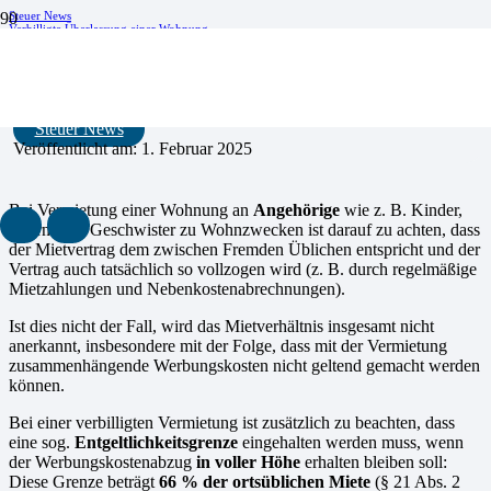
Steuer News
Verbilligte Überlassung einer Wohnung
Verbilligte Überlassung einer Wohnung
Steuer News
Veröffentlicht am:
1. Februar 2025
Bei Vermietung einer Wohnung an
Angehörige
wie z. B. Kinder,
Eltern oder Geschwister zu Wohnzwecken ist darauf zu achten, dass
der Mietvertrag dem zwischen Fremden Üblichen entspricht und der
Vertrag auch tatsächlich so vollzogen wird (z. B. durch regelmäßige
Mietzahlungen und Nebenkostenabrechnungen).
Ist dies nicht der Fall, wird das Mietverhältnis insgesamt nicht
anerkannt, insbesondere mit der Folge, dass mit der Vermietung
zusammenhängende Werbungskosten nicht geltend gemacht werden
können.
Bei einer verbilligten Vermietung ist zusätzlich zu beachten, dass
eine sog.
Entgeltlichkeitsgrenze
einge­halten werden muss, wenn
der Werbungskostenabzug
in voller Höhe
erhalten bleiben soll:
Diese Grenze beträgt
66 % der ortsüblichen Miete
(§ 21 Abs. 2