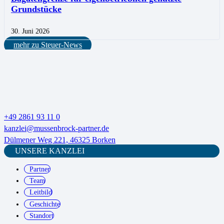
Grundstücke
30. Juni 2026
mehr zu Steuer-News
+49 2861 93 11 0
kanzlei@mussenbrock-partner.de
Dülmener Weg 221, 46325 Borken
UNSERE KANZLEI
Partner
Team
Leitbild
Geschichte
Standort