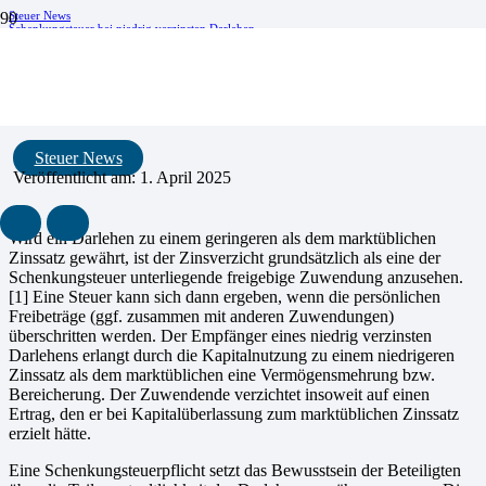
Steuer News
Schenkungsteuer bei niedrig verzinsten Darlehen
Schenkungsteuer bei niedrig verzinsten
Darlehen
Steuer News
Veröffentlicht am:
1. April 2025
Wird ein Darlehen zu einem geringeren als dem marktüblichen
Zinssatz gewährt, ist der Zinsverzicht grundsätzlich als eine der
Schenkungsteuer unterliegende freigebige Zuwendung anzusehen.
[1] Eine Steuer kann sich dann ergeben, wenn die persönlichen
Freibeträge (ggf. zusammen mit anderen Zuwendungen)
überschritten werden. Der Empfänger eines niedrig verzinsten
Darlehens erlangt durch die Kapitalnutzung zu einem niedrigeren
Zinssatz als dem marktüblichen eine Vermögensmehrung bzw.
Berei­cherung. Der Zuwendende verzichtet insoweit auf einen
Ertrag, den er bei Kapitalüberlassung zum markt­üblichen Zins­satz
erzielt hätte.
Eine Schenkungsteuerpflicht setzt das Bewusstsein der Beteiligten