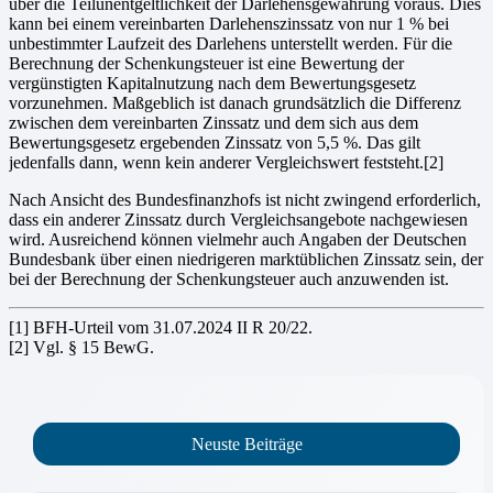
über die Teilunentgeltlichkeit der Darle­hensgewährung voraus. Dies
kann bei einem vereinbarten Darlehenszinssatz von nur 1 % bei
unbestimmter Laufzeit des Darlehens unterstellt werden. Für die
Berechnung der Schenkungsteuer ist eine Bewertung der
vergünstigten Kapitalnutzung nach dem Bewertungsgesetz
vorzunehmen. Maßgeblich ist danach grundsätz­lich die Differenz
zwischen dem vereinbarten Zinssatz und dem sich aus dem
Bewertungsgesetz ergebenden Zinssatz von 5,5 %. Das gilt
jedenfalls dann, wenn kein anderer Vergleichswert feststeht.[2]
Nach Ansicht des Bundesfinanzhofs ist nicht zwingend erforderlich,
dass ein anderer Zinssatz durch Ver­gleichsangebote nachgewiesen
wird. Ausreichend können vielmehr auch Angaben der Deutschen
Bundes­bank über einen niedrigeren marktüblichen Zinssatz sein, der
bei der Berechnung der Schenkungsteuer auch anzuwenden ist.
[1] BFH-Urteil vom 31.07.2024 II R 20/22.
[2] Vgl. § 15 BewG.
Neuste Beiträge