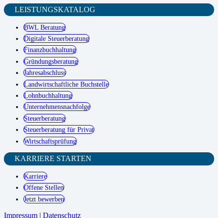
LEISTUNGSKATALOG
BWL Beratung
Digitale Steuerberatung
Finanzbuchhaltung
Gründungsberatung
Jahresabschluss
Landwirtschaftliche Buchstelle
Lohnbuchhaltung
Unternehmensnachfolge
Steuerberatung
Steuerberatung für Privat
Wirtschaftsprüfung
KARRIERE STARTEN
Karriere
Offene Stellen
Jetzt bewerben
Impressum
|
Datenschutz