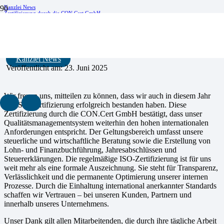
Kanzlei News
Zertifizierung durch die CON.Cert GmbH
Zertifizierung durch die CON.Cert GmbH
Kanzlei News
Veröffentlicht am:
23. Juni 2025
Wir freuen uns, mitteilen zu können, dass wir auch in diesem Jahr
die ISO-Zertifizierung erfolgreich bestanden haben. Diese
Zertifizierung durch die CON.Cert GmbH bestätigt, dass unser
Qualitätsmanagementsystem weiterhin den hohen internationalen
Anforderungen entspricht. Der Geltungsbereich umfasst unsere
steuerliche und wirtschaftliche Beratung sowie die Erstellung von
Lohn- und Finanzbuchführung, Jahresabschlüssen und
Steuererklärungen. Die regelmäßige ISO-Zertifizierung ist für uns
weit mehr als eine formale Auszeichnung. Sie steht für Transparenz,
Verlässlichkeit und die permanente Optimierung unserer internen
Prozesse. Durch die Einhaltung international anerkannter Standards
schaffen wir Vertrauen – bei unseren Kunden, Partnern und
innerhalb unseres Unternehmens.
Unser Dank gilt allen Mitarbeitenden, die durch ihre tägliche Arbeit