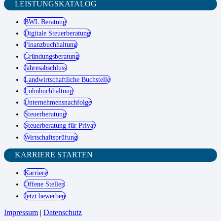
LEISTUNGSKATALOG
BWL Beratung
Digitale Steuerberatung
Finanzbuchhaltung
Gründungsberatung
Jahresabschluss
Landwirtschaftliche Buchstelle
Lohnbuchhaltung
Unternehmensnachfolge
Steuerberatung
Steuerberatung für Privat
Wirtschaftsprüfung
KARRIERE STARTEN
Karriere
Offene Stellen
Jetzt bewerben
Impressum
|
Datenschutz